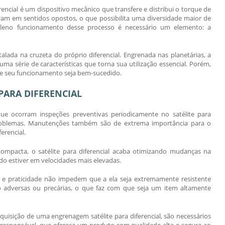
erencial é um dispositivo mecânico que transfere e distribui o torque de
ram em sentidos opostos, o que possibilita uma diversidade maior de
leno funcionamento desse processo é necessário um elemento: a
talada na cruzeta do próprio diferencial. Engrenada nas planetárias, a
ma série de características que torna sua utilização essencial. Porém,
e seu funcionamento seja bem-sucedido.
 PARA DIFERENCIAL
 que ocorram inspeções preventivas periodicamente no
satélite para
 problemas. Manutenções também são de extrema importância para o
erencial.
 compacta, o
satélite para diferencial
acaba otimizando mudanças na
o estiver em velocidades mais elevadas.
a e praticidade não impedem que a ela seja extremamente resistente
 adversas ou precárias, o que faz com que seja um item altamente
 aquisição de uma engrenagem
satélite para diferencial
, são necessários
responsável, que ofereça um produto com qualidade alta e segura ao