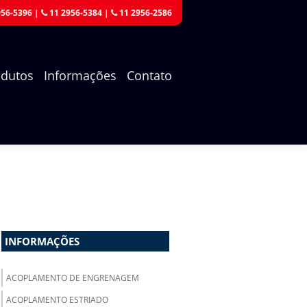
956-5396
|
11 2956-5384
|
11 2956-2586
odutos
Informações
Contato
INFORMAÇÕES
ACOPLAMENTO DE ENGRENAGEM
ACOPLAMENTO ESTRIADO