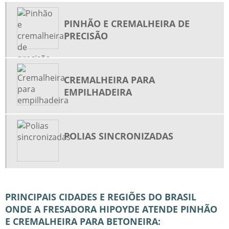
ENGRENAGEM CÔNICA HELICOIDAL
PINHÃO E CREMALHEIRA DE
ENGRENAGEM DE DENTES RETOS
PRECISÃO
ENGRENAGEM PLANETÁRIA
ENGRENAGEM PLANETÁRIA DIFERENCIAL
CREMALHEIRA PARA
ENGRENAGEM SATÉLITE E PLANETÁRIA
EMPILHADEIRA
ENGRENAGEM SINCRONIZADA
ENGRENAGENS CILÍNDRICAS DE DENTES HELICOIDAIS
ENGRENAGENS CILÍNDRICAS DE DENTES RETOS
POLIAS SINCRONIZADAS
ENGRENAGENS CILÍNDRICAS DE DENTES RETOS E HELICOIDAIS
ENGRENAGENS INDUSTRIAIS
ENGRENAGENS PARA CORRENTES
ENGRENAGENS PLANETÁRIAS
PRINCIPAIS CIDADES E REGIÕES DO BRASIL
ONDE A FRESADORA HIPOYDE ATENDE PINHÃO
FABRICA DE COROA E PINHÃO
E CREMALHEIRA PARA BETONEIRA:
FÁBRICA DE ENGRENAGENS