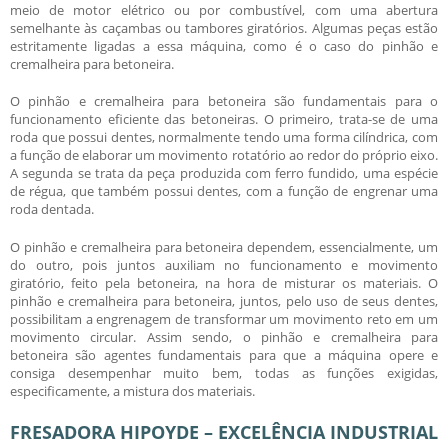
meio de motor elétrico ou por combustível, com uma abertura
semelhante às caçambas ou tambores giratórios. Algumas peças estão
estritamente ligadas a essa máquina, como é o caso do
pinhão e
cremalheira para betoneira
.
O
pinhão e cremalheira para betoneira
são fundamentais para o
funcionamento eficiente das betoneiras. O primeiro, trata-se de uma
roda que possui dentes, normalmente tendo uma forma cilíndrica, com
a função de elaborar um movimento rotatório ao redor do próprio eixo.
A segunda se trata da peça produzida com ferro fundido, uma espécie
de régua, que também possui dentes, com a função de engrenar uma
roda dentada.
O
pinhão e cremalheira para betoneira
dependem, essencialmente, um
do outro, pois juntos auxiliam no funcionamento e movimento
giratório, feito pela betoneira, na hora de misturar os materiais. O
pinhão e cremalheira para betoneira
, juntos, pelo uso de seus dentes,
possibilitam a engrenagem de transformar um movimento reto em um
movimento circular. Assim sendo, o
pinhão e cremalheira para
betoneira
são agentes fundamentais para que a máquina opere e
consiga desempenhar muito bem, todas as funções exigidas,
especificamente, a mistura dos materiais.
FRESADORA HIPOYDE – EXCELÊNCIA INDUSTRIAL