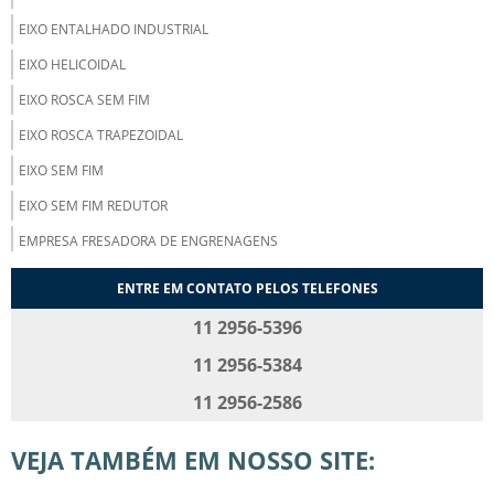
EIXO ENTALHADO INDUSTRIAL
EIXO HELICOIDAL
EIXO ROSCA SEM FIM
EIXO ROSCA TRAPEZOIDAL
EIXO SEM FIM
EIXO SEM FIM REDUTOR
EMPRESA FRESADORA DE ENGRENAGENS
ENGRENAGEM CILÍNDRICA COM DENTES RETOS
ENTRE EM CONTATO PELOS TELEFONES
ENGRENAGEM CILÍNDRICA DE DENTES HELICOIDAIS
11 2956-5396
ENGRENAGEM CILÍNDRICA HELICOIDAL
11 2956-5384
ENGRENAGEM CÔNICA
11 2956-2586
ENGRENAGEM CÔNICA DE DENTES HELICOIDAIS
VEJA TAMBÉM EM NOSSO SITE:
ENGRENAGEM CÔNICA DE DENTES RETOS
ENGRENAGEM CÔNICA ESPIRAL