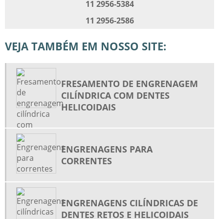
11 2956-5384
ENGRENAGEM CÔNICA
11 2956-2586
ENGRENAGEM CÔNICA DE DENTES HELICOIDAIS
VEJA TAMBÉM EM NOSSO SITE:
ENGRENAGEM CÔNICA DE DENTES RETOS
ENGRENAGEM CÔNICA ESPIRAL
ENGRENAGEM CÔNICA HELICOIDAL
FRESAMENTO DE ENGRENAGEM
ENGRENAGEM DE DENTES RETOS
CILÍNDRICA COM DENTES
ENGRENAGEM PLANETÁRIA
HELICOIDAIS
ENGRENAGEM PLANETÁRIA DIFERENCIAL
ENGRENAGEM SATÉLITE E PLANETÁRIA
ENGRENAGENS PARA
ENGRENAGEM SINCRONIZADA
CORRENTES
ENGRENAGENS CILÍNDRICAS DE DENTES HELICOIDAIS
ENGRENAGENS CILÍNDRICAS DE DENTES RETOS
ENGRENAGENS CILÍNDRICAS DE DENTES RETOS E HELICOIDAIS
ENGRENAGENS CILÍNDRICAS DE
DENTES RETOS E HELICOIDAIS
ENGRENAGENS INDUSTRIAIS