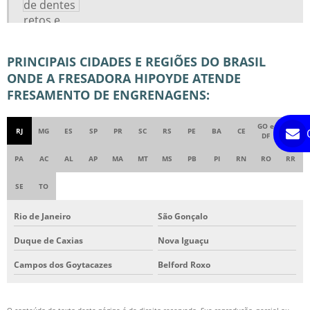
ENGRENAGENS PARA CORRENTES
ENGRENAGENS PLANETÁRIAS
PRINCIPAIS CIDADES E REGIÕES DO BRASIL
FABRICA DE COROA E PINHÃO
ONDE A FRESADORA HIPOYDE ATENDE
FÁBRICA DE ENGRENAGENS
FRESAMENTO DE ENGRENAGENS:
FÁBRICA DE SEMI EIXO
FABRICAÇÃO DE ENGRENAGENS
GO e
RJ
MG
ES
SP
PR
SC
RS
PE
BA
CE
AM
DF
FABRICAÇÃO DE ENGRENAGENS CÔNICAS
PA
AC
AL
AP
MA
MT
MS
PB
PI
RN
RO
RR
FABRICANTE DE ENGRENAGEM HELICOIDAL
SE
TO
FABRICANTE DE ENGRENAGENS
FABRICANTE DE ENGRENAGENS EM MINAS GERAIS
Rio de Janeiro
São Gonçalo
FABRICANTE DE ENGRENAGENS NO RIO DE JANEIRO
Duque de Caxias
Nova Iguaçu
FABRICANTE DE ENGRENAGENS SP
Campos dos Goytacazes
Belford Roxo
FABRICANTE DE POLIA SINCRONIZADA
Niterói
São João de Meriti
FABRICANTES DE ENGRENAGEM DE DENTES RETOS