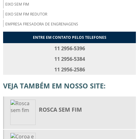
EIXO SEM FIM
EIXO SEM FIM REDUTOR
EMPRESA FRESADORA DE ENGRENAGENS
ENGRENAGEM CILÍNDRICA COM DENTES RETOS
ENTRE EM CONTATO PELOS TELEFONES
ENGRENAGEM CILÍNDRICA DE DENTES HELICOIDAIS
11 2956-5396
ENGRENAGEM CILÍNDRICA HELICOIDAL
11 2956-5384
ENGRENAGEM CÔNICA
11 2956-2586
ENGRENAGEM CÔNICA DE DENTES HELICOIDAIS
VEJA TAMBÉM EM NOSSO SITE:
ENGRENAGEM CÔNICA DE DENTES RETOS
ENGRENAGEM CÔNICA ESPIRAL
ENGRENAGEM CÔNICA HELICOIDAL
ROSCA SEM FIM
ENGRENAGEM DE DENTES RETOS
ENGRENAGEM PLANETÁRIA
ENGRENAGEM PLANETÁRIA DIFERENCIAL