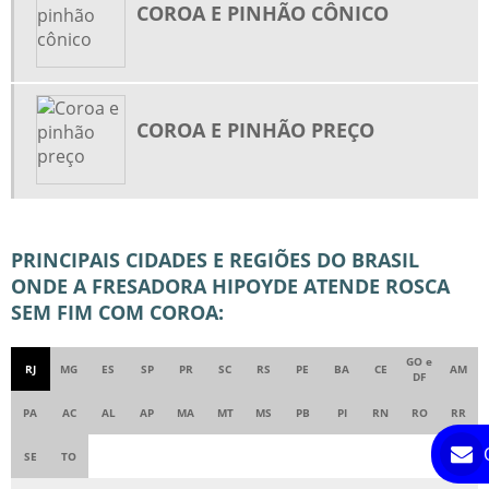
COROA E PINHÃO CÔNICO
ENGRENAGEM SATÉLITE E PLANETÁRIA
ENGRENAGEM SINCRONIZADA
ENGRENAGENS CILÍNDRICAS DE DENTES HELICOIDAIS
ENGRENAGENS CILÍNDRICAS DE DENTES RETOS
COROA E PINHÃO PREÇO
ENGRENAGENS CILÍNDRICAS DE DENTES RETOS E HELICOIDAIS
ENGRENAGENS INDUSTRIAIS
ENGRENAGENS PARA CORRENTES
PRINCIPAIS CIDADES E REGIÕES DO BRASIL
ENGRENAGENS PLANETÁRIAS
ONDE A FRESADORA HIPOYDE ATENDE ROSCA
FABRICA DE COROA E PINHÃO
SEM FIM COM COROA:
FÁBRICA DE ENGRENAGENS
GO e
FÁBRICA DE SEMI EIXO
RJ
MG
ES
SP
PR
SC
RS
PE
BA
CE
AM
DF
FABRICAÇÃO DE ENGRENAGENS
PA
AC
AL
AP
MA
MT
MS
PB
PI
RN
RO
RR
FABRICAÇÃO DE ENGRENAGENS CÔNICAS
SE
TO
FABRICANTE DE ENGRENAGEM HELICOIDAL