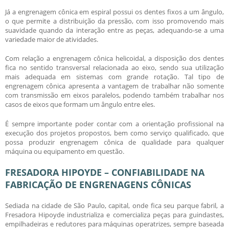
Já a
engrenagem cônica
em espiral possui os dentes fixos a um ângulo,
o que permite a distribuição da pressão, com isso promovendo mais
suavidade quando da interação entre as peças, adequando-se a uma
variedade maior de atividades.
Com relação a
engrenagem cônica
helicoidal, a disposição dos dentes
fica no sentido transversal relacionada ao eixo, sendo sua utilização
mais adequada em sistemas com grande rotação. Tal tipo de
engrenagem cônica
apresenta a vantagem de trabalhar não somente
com transmissão em eixos paralelos, podendo também trabalhar nos
casos de eixos que formam um ângulo entre eles.
É sempre importante poder contar com a orientação profissional na
execução dos projetos propostos, bem como serviço qualificado, que
possa produzir
engrenagem cônica
de qualidade para qualquer
máquina ou equipamento em questão.
FRESADORA HIPOYDE – CONFIABILIDADE NA
FABRICAÇÃO DE ENGRENAGENS CÔNICAS
Sediada na cidade de São Paulo, capital, onde fica seu parque fabril, a
Fresadora Hipoyde industrializa e comercializa peças para guindastes,
empilhadeiras e redutores para máquinas operatrizes, sempre baseada